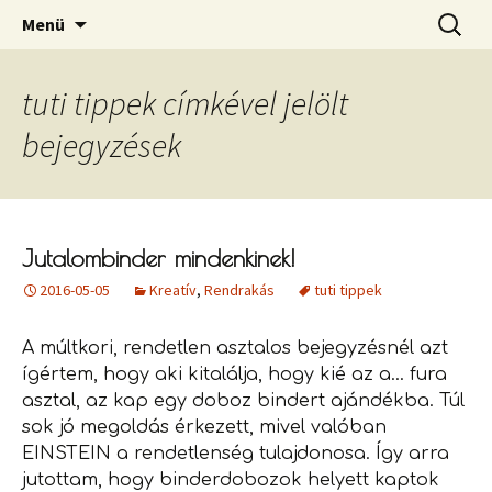
Ahol a rendnek lelke van!
Megszakítás
Keresés
Rendberaklak
Menü
tuti tippek címkével jelölt
bejegyzések
Jutalombinder mindenkinek!
2016-05-05
Kreatív
,
Rendrakás
tuti tippek
A múltkori, rendetlen asztalos bejegyzésnél azt
ígértem, hogy aki kitalálja, hogy kié az a… fura
asztal, az kap egy doboz bindert ajándékba. Túl
sok jó megoldás érkezett, mivel valóban
EINSTEIN a rendetlenség tulajdonosa. Így arra
jutottam, hogy binderdobozok helyett kaptok