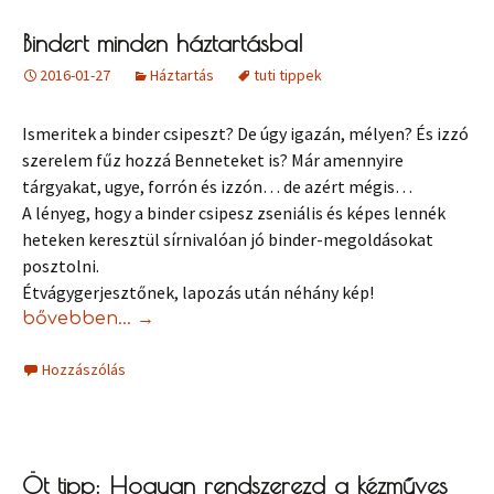
Bindert minden háztartásba!
2016-01-27
Háztartás
tuti tippek
Ismeritek a binder csipeszt? De úgy igazán, mélyen? És izzó
szerelem fűz hozzá Benneteket is? Már amennyire
tárgyakat, ugye, forrón és izzón… de azért mégis…
A lényeg, hogy a binder csipesz zseniális és képes lennék
heteken keresztül sírnivalóan jó binder-megoldásokat
posztolni.
Étvágygerjesztőnek, lapozás után néhány kép!
Bindert minden háztartásba!
bővebben…
→
Hozzászólás
Öt tipp: Hogyan rendszerezd a kézműves