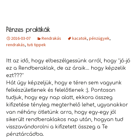
Pénzes praktikák
2016-03-07
Rendrakás
kacatok
,
pénzügyek
,
rendrakás
,
tuti tippek
Itt az idő, hogy elbeszélgessünk arról, hogy “jó-jó
ez a Rendberaklak, de az áraik… hogy képzelik
ezt???”
Hát úgy képzeljük, hogy e téren sem vagyunk
felkészületlenek és felelőtlenek :). Pontosan
tudjuk, hogy egy nap alatt, ekkora összeg
kifizetése tényleg megterhelő lehet, ugyanakkor
van néhány ötletünk arra, hogy egy-egy jól
sikerült rendberaklakos nap után, hogyan tud
visszavándorolni a kifizetett összeg a Te
pénztárcádba.