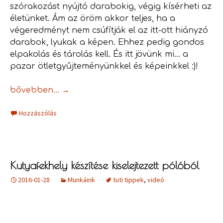
szórakozást nyújtó darabokig, végig kísérheti az
életünket. Ám az öröm akkor teljes, ha a
végeredményt nem csúfítják el az itt-ott hiányzó
darabok, lyukak a képen. Ehhez pedig gondos
elpakolás és tárolás kell. És itt jövünk mi… a
pazar ötletgyűjteményünkkel és képeinkkel :)!
Kirakózzunk!
bővebben…
→
Hozzászólás
Kutyafekhely készítése kiselejtezett pólóból
2016-01-28
Munkáink
tuti tippek
,
videó