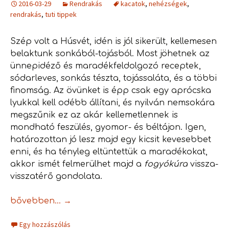
2016-03-29
Rendrakás
kacatok
,
nehézségek
,
rendrakás
,
tuti tippek
Szép volt a Húsvét, idén is jól sikerült, kellemesen
belaktunk sonkából-tojásból. Most jöhetnek az
ünnepidéző és maradékfeldolgozó receptek,
sódarleves, sonkás tészta, tojássaláta, és a többi
finomság. Az övünket is épp csak egy aprócska
lyukkal kell odébb állítani, és nyilván nemsokára
megszűnik ez az akár kellemetlennek is
mondható feszülés, gyomor- és béltájon. Igen,
határozottan jó lesz majd egy kicsit kevesebbet
enni, és ha tényleg eltüntettük a maradékokat,
akkor ismét felmerülhet majd a
fogyókúra
vissza-
visszatérő gondolata.
Fogyókúrán a lakás… 1.
bővebben…
→
Egy hozzászólás