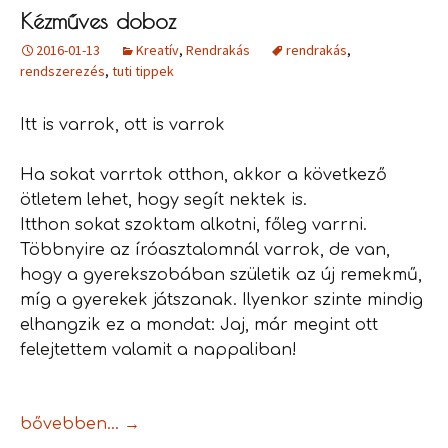
Kézműves doboz
2016-01-13
Kreatív
,
Rendrakás
rendrakás
,
rendszerezés
,
tuti tippek
Itt is varrok, ott is varrok
Ha sokat varrtok otthon, akkor a következő
ötletem lehet, hogy segít nektek is.
Itthon sokat szoktam alkotni, főleg varrni.
Többnyire az íróasztalomnál varrok, de van,
hogy a gyerekszobában születik az új remekmű,
míg a gyerekek játszanak. Ilyenkor szinte mindig
elhangzik ez a mondat: Jaj, már megint ott
felejtettem valamit a nappaliban!
Kézműves doboz
bővebben…
→