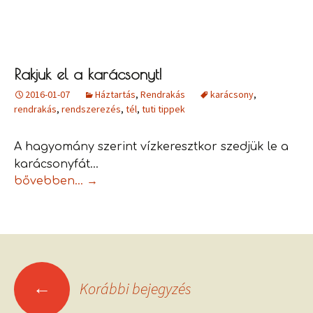
Rakjuk el a karácsonyt!
2016-01-07
Háztartás
,
Rendrakás
karácsony
,
rendrakás
,
rendszerezés
,
tél
,
tuti tippek
A hagyomány szerint vízkeresztkor szedjük le a
karácsonyfát…
Rakjuk el a karácsonyt!
bővebben…
→
←
Korábbi bejegyzés
Bejegyzések