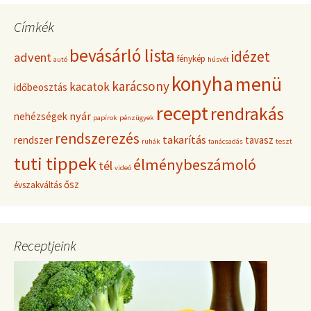
e
s
Címkék
é
s
bevásárló lista
idézet
advent
fénykép
:
autó
húsvét
konyha
menü
karácsony
kacatok
időbeosztás
recept
rendrakás
nyár
nehézségek
papírok
pénzügyek
rendszerezés
takarítás
rendszer
tavasz
ruhák
tanácsadás
teszt
tuti tippek
élménybeszámoló
tél
videó
ősz
évszakváltás
Receptjeink