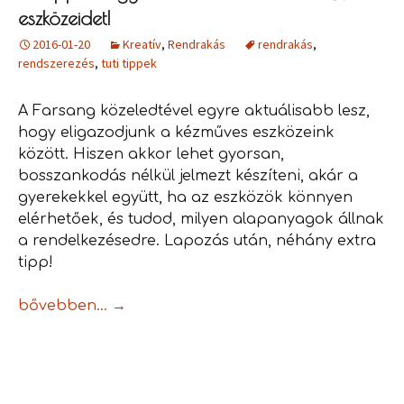
eszközeidet!
2016-01-20
Kreatív
,
Rendrakás
rendrakás
,
rendszerezés
,
tuti tippek
A Farsang közeledtével egyre aktuálisabb lesz,
hogy eligazodjunk a kézműves eszközeink
között. Hiszen akkor lehet gyorsan,
bosszankodás nélkül jelmezt készíteni, akár a
gyerekekkel együtt, ha az eszközök könnyen
elérhetőek, és tudod, milyen alapanyagok állnak
a rendelkezésedre. Lapozás után, néhány extra
tipp!
Öt tipp: Hogyan rendszerezd a kézműves eszközeid
bővebben…
→