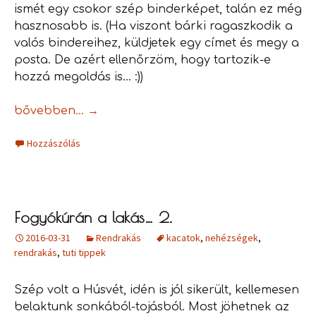
ismét egy csokor szép binderképet, talán ez még
hasznosabb is. (Ha viszont bárki ragaszkodik a
valós bindereihez, küldjetek egy címet és megy a
posta. De azért ellenőrzöm, hogy tartozik-e
hozzá megoldás is… :))
Jutalombinder mindenkinek!
bővebben…
→
Hozzászólás
Fogyókúrán a lakás… 2.
2016-03-31
Rendrakás
kacatok
,
nehézségek
,
rendrakás
,
tuti tippek
Szép volt a Húsvét, idén is jól sikerült, kellemesen
belaktunk sonkából-tojásból. Most jöhetnek az