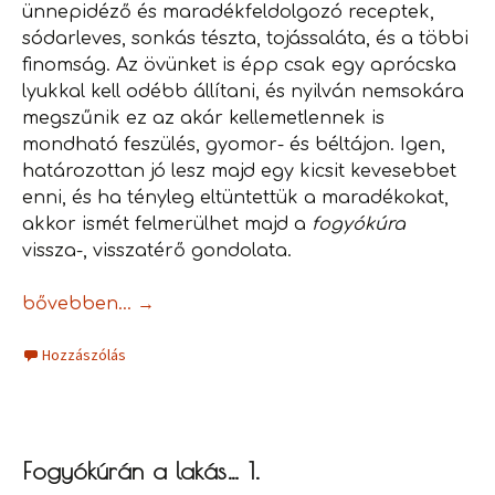
ünnepidéző és maradékfeldolgozó receptek,
sódarleves, sonkás tészta, tojássaláta, és a többi
finomság. Az övünket is épp csak egy aprócska
lyukkal kell odébb állítani, és nyilván nemsokára
megszűnik ez az akár kellemetlennek is
mondható feszülés, gyomor- és béltájon. Igen,
határozottan jó lesz majd egy kicsit kevesebbet
enni, és ha tényleg eltüntettük a maradékokat,
akkor ismét felmerülhet majd a
fogyókúra
vissza-, visszatérő gondolata.
Fogyókúrán a lakás… 2.
bővebben…
→
Hozzászólás
Fogyókúrán a lakás… 1.