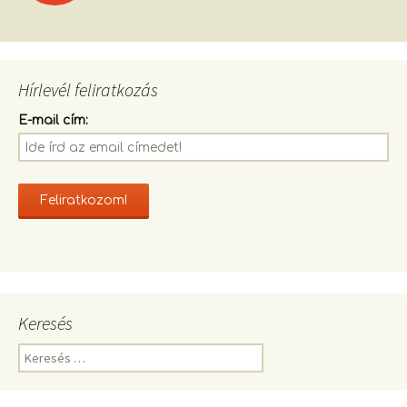
navigációja
Hírlevél feliratkozás
E-mail cím:
Keresés
K
e
r