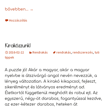
Pénzes praktikák
bővebben…
→
Hozzászólás
Kirakózzunk!
2016-02-22
Rendrakás
rendrakás
,
rendszerezés
,
tuti
tippek
A puzzle jó! Akár a magyar, akár a magyar
nyelvbe is átszivárgó angol nevén nevezzük, a
lényeg változatlan. A kirakó kikapcsol, fejleszt,
sikerélményt és látványos eredményt ad.
Életkortól függetlenül meghódít és rabul ejt. Az
egyszerű, négy-öt darabos, fogantyússal kezdve,
az ezer-kétezer darabos, heteken át