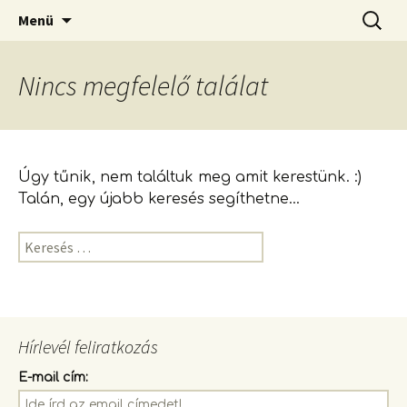
Ahol a rendnek lelke van!
Megszakítás
Keresés
Rendberaklak
Menü
Nincs megfelelő találat
Úgy tűnik, nem találtuk meg amit kerestünk. :)
Talán, egy újabb keresés segíthetne...
Keresés:
Hírlevél feliratkozás
E-mail cím: