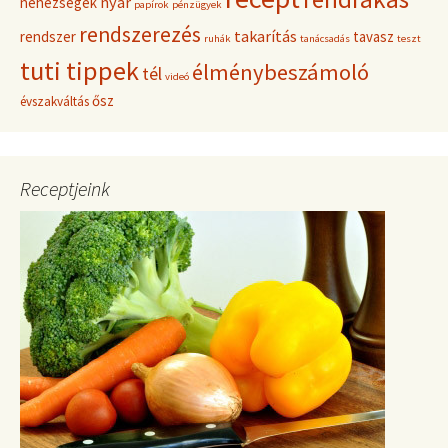
nyár
nehézségek
papírok
pénzügyek
rendszerezés
takarítás
rendszer
tavasz
ruhák
tanácsadás
teszt
tuti tippek
élménybeszámoló
tél
videó
ősz
évszakváltás
Receptjeink