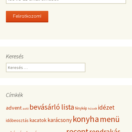
Keresés
K
e
r
e
s
Címkék
é
s
bevásárló lista
idézet
advent
fénykép
:
autó
húsvét
konyha
menü
karácsony
kacatok
időbeosztás
recept
rendrakás