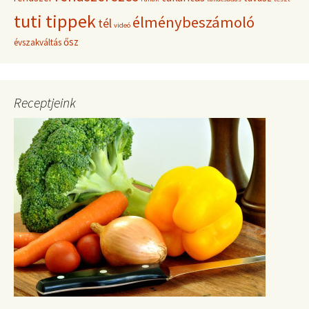
tuti tippek
élménybeszámoló
tél
videó
ősz
évszakváltás
Receptjeink