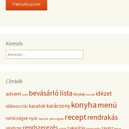
Keresés
K
e
r
e
s
Címkék
é
s
bevásárló lista
idézet
advent
fénykép
:
autó
húsvét
konyha
menü
karácsony
kacatok
időbeosztás
recept
rendrakás
nyár
nehézségek
papírok
pénzügyek
rendszerezés
takarítás
rendszer
tavasz
ruhák
tanácsadás
teszt