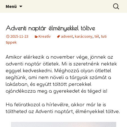
Ahol a rendnek lelke van!
Megszakítás
Keresés
Rendberaklak
Menü
Adventi naptár élményekkel töltve
2015-11-23
Kreatív
advent
,
karácsony
,
tél
,
tuti
tippek
Amikor elérkezik a november vége, jönnek az
adventi naptár ötletek. Mi is szeretnénk nektek
eggyel kedveskedni. Méghozzá olyan ötlettel
segítünk, ami nem növeli a tárgyak számát a
lakásban, és együtt töltött percekkel
ajándékozza meg a gyerekedet és téged is!
Ha feliratkozol a hírlevélre, akkor már le is
töltheted az Adventi naptárt, élményekkel töltve.